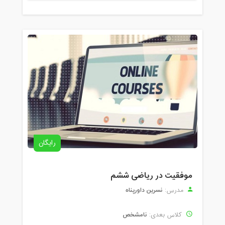
رایگان
موفقیت در ریاضی ششم
نسرین داورپناه
مدرس:
نامشخص
کلاس بعدی: