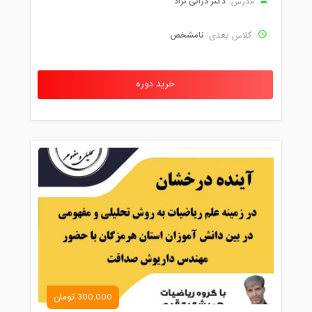
دکتر دُرانی نژاد
مدرس:
نامشخص
کلاس بعدی:
خرید دوره
300,000 تومان