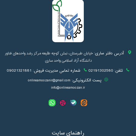
آدرس دفتر ساری:
خیابان طبرستان، نبش کوچه طلیعه مرکز رشد واحدهای فناور
دانشگاه آزاد اسلامی واحد ساری
تلفن:
02191302580
شماره تماس مدیریت فروش:
09021321881
پست الکترونیکی:
onlineamoozanir@gmail.com
info@onlineamoozan.ir
راهنمای سایت