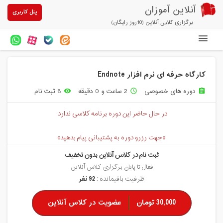
آنلاین آموزان
پنل کاربری
برگزاری کلاس آنلاین (10روز رایگان)
دوره های آنلاین
کارگاه حرفه ای نرم افزار Endnote
آزمون های آنلاین
دوره های خصوصی
2 ساعت و 0 دقیقه
8 ثبت نام
remove_red_eye
access_time
assignment
مقالات آنلاین آموزان
در حال حاضر این دوره برنامه کلاسی ندارد.
خرید سرویس کلاس آنلاین
«جهت رزرو دوره به پشتیبانی پیام بدهید»
پیشنهادهای ویژه
ثبت نام در کلاس آنلاین بدون تخفیف
تخفیفهای مشارکتی
فعال تا پایان برگزاری کلاس آنلاین
ظرفیت باقیمانده :
92 نفر
درباره ما
30,000 تومان
عضویت در کلاس آنلاین