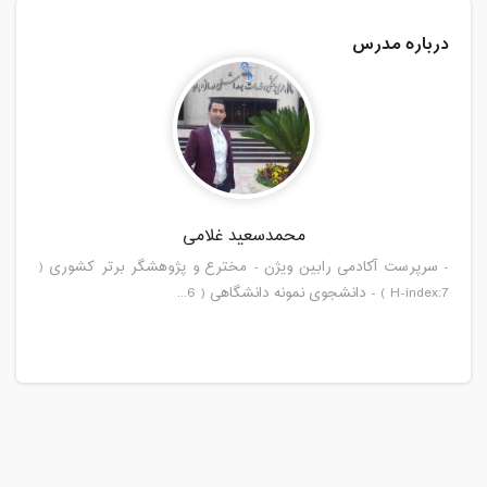
درباره مدرس
محمدسعید غلامی
- سرپرست آکادمی رابین ویژن - مخترع و پژوهشگر برتر کشوری (
H-index:7 ) - دانشجوی نمونه دانشگاهی ( 6...