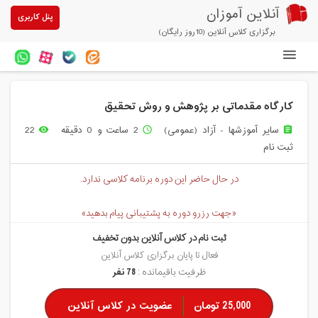
آنلاین آموزان
پنل کاربری
برگزاری کلاس آنلاین (10روز رایگان)
دوره های آنلاین
کارگاه مقدماتی بر پژوهش و روش تحقیق
آزمون های آنلاین
سایر آموزشها - آزاد (عمومی)
2 ساعت و 0 دقیقه
22
remove_red_eye
access_time
assignment
مقالات آنلاین آموزان
ثبت نام
خرید سرویس کلاس آنلاین
در حال حاضر این دوره برنامه کلاسی ندارد.
پیشنهادهای ویژه
«جهت رزرو دوره به پشتیبانی پیام بدهید»
تخفیفهای مشارکتی
ثبت نام در کلاس آنلاین بدون تخفیف
درباره ما
فعال تا پایان برگزاری کلاس آنلاین
ظرفیت باقیمانده :
78 نفر
25,000 تومان
عضویت در کلاس آنلاین