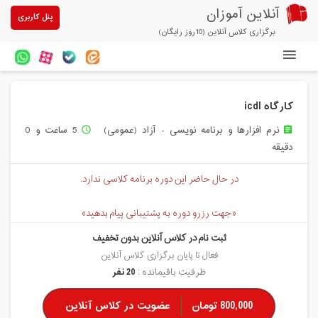
آنلاین آموزان
پنل کاربری
برگزاری کلاس آنلاین (10روز رایگان)
دوره های آنلاین
کارگاه icdl
آزمون های آنلاین
نرم افزارها و برنامه نویسی - آزاد (عمومی)
5 ساعت و 0
access_time
assignment
مقالات آنلاین آموزان
دقیقه
خرید سرویس کلاس آنلاین
در حال حاضر این دوره برنامه کلاسی ندارد.
پیشنهادهای ویژه
«جهت رزرو دوره به پشتیبانی پیام بدهید»
تخفیفهای مشارکتی
ثبت نام در کلاس آنلاین بدون تخفیف
درباره ما
فعال تا پایان برگزاری کلاس آنلاین
ظرفیت باقیمانده :
20 نفر
800,000 تومان
عضویت در کلاس آنلاین