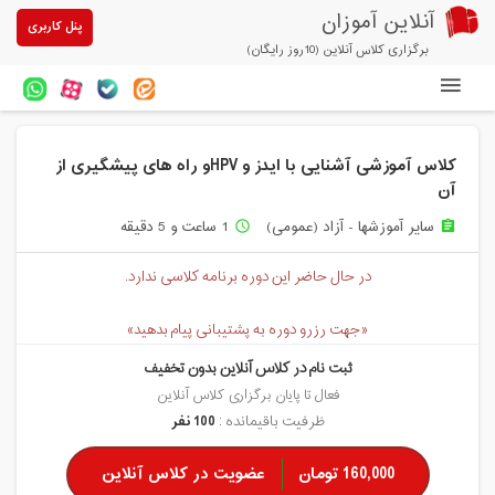
آنلاین آموزان
پنل کاربری
برگزاری کلاس آنلاین (10روز رایگان)
دوره های آنلاین
کلاس آموزشی آشنایی با ایدز و HPVو راه های پیشگیری از
آزمون های آنلاین
آن
مقالات آنلاین آموزان
سایر آموزشها - آزاد (عمومی)
1 ساعت و 5 دقیقه
access_time
assignment
خرید سرویس کلاس آنلاین
در حال حاضر این دوره برنامه کلاسی ندارد.
پیشنهادهای ویژه
«جهت رزرو دوره به پشتیبانی پیام بدهید»
تخفیفهای مشارکتی
ثبت نام در کلاس آنلاین بدون تخفیف
فعال تا پایان برگزاری کلاس آنلاین
درباره ما
ظرفیت باقیمانده :
100 نفر
160,000 تومان
عضویت در کلاس آنلاین