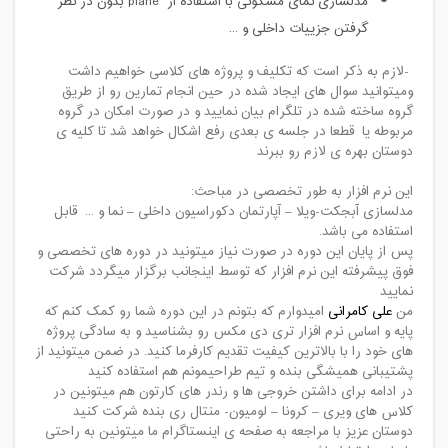
مدلسازی نمای مسکونی با استفاده از
plane
بدون در نظر
گرفتن جزییات داخلی و ...
-
لازم به ذکر است که تکلیف و پروژه های کلاسی خواهیم داشت
ومیتوانید سوال های ایجاد شده در حین انجام تمارین رو از طریق
گروه ساخته شده در تلگرام بیان نمایید و در صورت امکان در گروه
مربوطه یا قطعا در جلسه ی بعدی رفع اشکال خواهد شد تا کلیه ی
دوستان بهره ی لازم رو ببرند
این نرم افزار به طور تخصصی در مباحث
:
مدلسازی آبجکت-ویلا
–
آپارتمان دکوراسیون داخلی
–
نما و ... قابل
استفاده می باشد
.
پس از پایان این دوره در صورت نیاز میتونید در دوره های تخصصی و
فوق پیشرفته این نرم افزار که توسط اینجانب برگزار میگردد شرکت
نمایید
من
علی کامرانی
امیدوارم که بتونم در این دوره شما رو کمک کنم که
پایه و اساس نرم افزار تری دی مکس رو بشناسید و به سادگی پروژه
های خود را با بالاترین کیفیت تقدیم کارفرما کنید. در ضمن میتونید از
پشتیبانی همیشگی بنده و تیم طراحیمونم هم استفاده کنید
در ادامه برای داشتن خروجی ها و رندر های کارتون هم میتونین در
کلاس های ویری
–
کرونا
–
لومیون- منتال ری بنده شرکت کنید
دوستان عزیز با مراجعه به صفحه ی اینستاگرام ما میتونین به راحتی