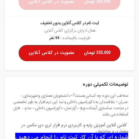
300,000 تومان
عضویت در کلاس آنلاین
ثبت نام در کلاس آنلاین بدون تخفیف
فعال تا پایان برگزاری کلاس آنلاین
ظرفیت باقیمانده :
96 نفر
350,000 تومان
عضویت در کلاس آنلاین
توضیحات تکمیلی دوره
مخاطب این دوره چه کسانی هستند؟ • دانشجویان معماری و شهرسازی –
عمران • علاقمندان به دکوراسیون داخلی و نما. این نرم افزار به طور تخصصی
در مباحث: مدلسازی آبجکت-ویلا – آپارتمان- دکوراسیون داخلی – نما و ... قابل
استفاده می باشد.
کلاس آنلاین آموزش پایه و کاربردی نرم افزار
تری دی مکس در
معماری و ساختمان
شماره ای که با آن کار ثبت نام را انجام می دهید ،