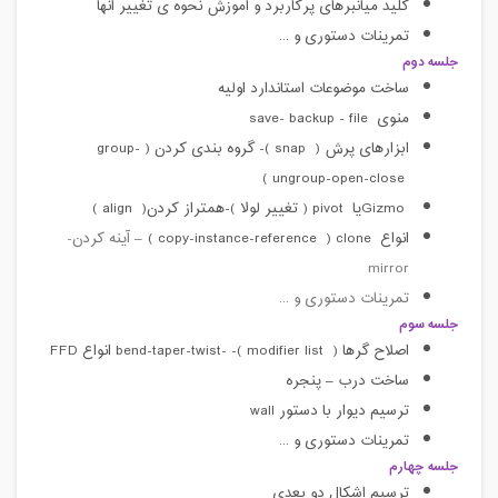
کلید میانبرهای پرکاربرد و آموزش نحوه ی تغییر آنها
تمرینات دستوری و ...
جلسه دوم
ساخت موضوعات استاندارد اولیه
منوی
file
-
save- backup
ابزارهای پرش (
snap
)- گروه بندی کردن (
group-
)
ungroup-open-close
Gizmo
یا
pivot
( تغییر لولا )-همتراز کردن(
align
)
انواع
clone
(
copy-instance-reference
)
–
آینه کردن-
mirror
تمرینات دستوری و ...
جلسه سوم
اصلاح گرها (
modifier list
)-
bend-taper-twist-
انواع
FFD
ساخت درب
–
پنجره
ترسیم دیوار با دستور
wall
تمرینات دستوری و ...
جلسه چهارم
ترسیم اشکال دو بعدی