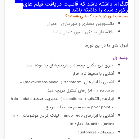
تلگرام داشته باشد که قابلیت دریافت فیلم های
رکورد شده را داشته باشد.
مخاطب این دوره چه کسانی هستند؟
دانشجویان معماری و شهرسازی – عمران
علاقمندان به دکوراسیون داخلی و نما
.
آموزه های ما در این دوره:
جلسه اول
-
تری دی مکس چیست و تاریخچه آن چه بوده است
آشنایی با محیط نرم افزار
آشنایی با ابزارهای
transform
(
move-rotate-scale
)
–
viewports
–
ابزارهای کنترل دریچه دید
ابزارهای انتخاب (
selections
)- مدیریت صحنه-
hide-isolate
-
pivot point
–
سیستم مختصات مرجع
آشنایی با ابزارهای
undo-redo
–
لینک کردن موضوعات-
link-
unlink
)-
units
ها- اندازه ها
تنظیمات-
customize