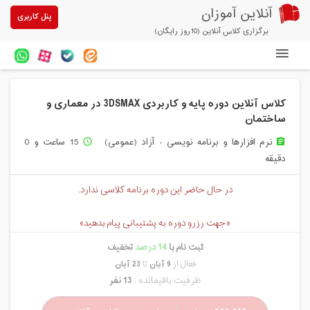
آنلاین آموزان
پنل کاربری
برگزاری کلاس آنلاین (10روز رایگان)
دوره های آنلاین
کلاس آنلاین دوره پایه و کاربردی 3DSMAX در معماری و
آزمون های آنلاین
ساختمان
مقالات آنلاین آموزان
نرم افزارها و برنامه نویسی - آزاد (عمومی)
15 ساعت و 0
access_time
assignment
دقیقه
خرید سرویس کلاس آنلاین
در حال حاضر این دوره برنامه کلاسی ندارد.
پیشنهادهای ویژه
تخفیفهای مشارکتی
«جهت رزرو دوره به پشتیبانی پیام بدهید»
ثبت نام با
14 درصد
تخفیف
درباره ما
فعال از
9 آبان
تا
23 آبان
ظرفیت باقیمانده :
13 نفر