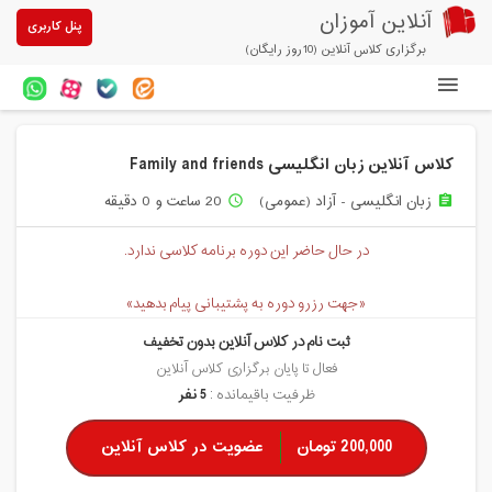
آنلاین آموزان
پنل کاربری
برگزاری کلاس آنلاین (10روز رایگان)
دوره های آنلاین
کلاس آنلاین زبان انگلیسی Family and friends
آزمون های آنلاین
زبان انگلیسی - آزاد (عمومی)
20 ساعت و 0 دقیقه
access_time
assignment
مقالات آنلاین آموزان
در حال حاضر این دوره برنامه کلاسی ندارد.
خرید سرویس کلاس آنلاین
«جهت رزرو دوره به پشتیبانی پیام بدهید»
پیشنهادهای ویژه
ثبت نام در کلاس آنلاین بدون تخفیف
تخفیفهای مشارکتی
فعال تا پایان برگزاری کلاس آنلاین
ظرفیت باقیمانده :
5 نفر
درباره ما
200,000 تومان
عضویت در کلاس آنلاین