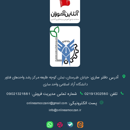
آدرس دفتر ساری:
خیابان طبرستان، نبش کوچه طلیعه مرکز رشد واحدهای فناور
دانشگاه آزاد اسلامی واحد ساری
تلفن:
02191302580
شماره تماس مدیریت فروش:
09021321881
پست الکترونیکی:
onlineamoozanir@gmail.com
info@onlineamoozan.ir