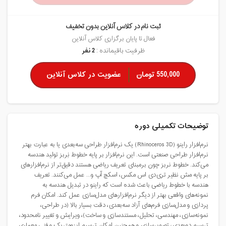
ثبت نام در کلاس آنلاین بدون تخفیف
فعال تا پایان برگزاری کلاس آنلاین
ظرفیت باقیمانده :
2 نفر
550,000 تومان
عضویت در کلاس آنلاین
توضیحات تکمیلی دوره
نرم‌افزار راینو (Rhinoceros 3D) یک نرم‌افزار طراحی سه‌بعدی یا به عبارت بهتر
نرم‌افزار طراحی صنعتی است. این نرم‌افزار بر پایه خطوط نِربز تولید هندسه
می‌کند. خطوط نربز چون برمبنای تعریف ریاضی هستند دقیق‌تر از نرم‌افزارهای
بر پایه مش نظیر تری‌دی اس مکس، اسکچ آپ و... عمل می‌کنند. تعریف
هندسه با خطوط ریاضی باعث شده است که راینو در تبدیل هندسه به
نمونه‌های واقعی بهتر از دیگر نرم‌افزارهای مدل‌سازی عمل کند. امکان فرم‌
پردازی و مدل‌سازی فرم‌های آزاد سه‌بعدی، دقت بسیار بالا (در طراحی،
نمونه‌سازی، مهندسی، تحلیل، مستندسازی و ساخت)، ویرایش و تغییر نامحدود،
ترسیم دوبعدی، تصویرسازی و همچنین امکان ترسیم‌ ایزومتریک و فنی معماری