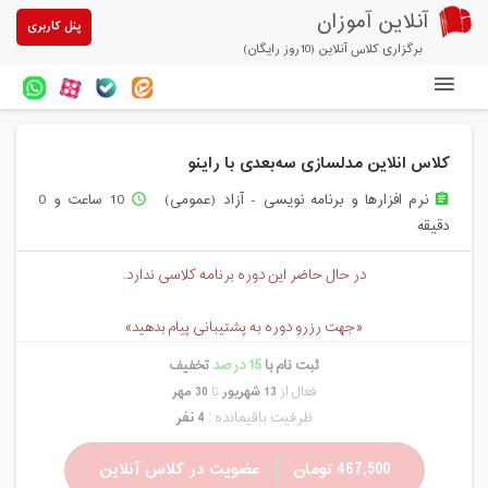
آنلاین آموزان
پنل کاربری
برگزاری کلاس آنلاین (10روز رایگان)
دوره های آنلاین
کلاس انلاین مدلسازی سه‌بعدی با راینو
آزمون های آنلاین
نرم افزارها و برنامه نویسی - آزاد (عمومی)
10 ساعت و 0
access_time
assignment
مقالات آنلاین آموزان
دقیقه
خرید سرویس کلاس آنلاین
در حال حاضر این دوره برنامه کلاسی ندارد.
پیشنهادهای ویژه
«جهت رزرو دوره به پشتیبانی پیام بدهید»
تخفیفهای مشارکتی
ثبت نام با
15 درصد
تخفیف
درباره ما
فعال از
13 شهریور
تا
30 مهر
ظرفیت باقیمانده :
4 نفر
467,500 تومان
عضویت در کلاس آنلاین