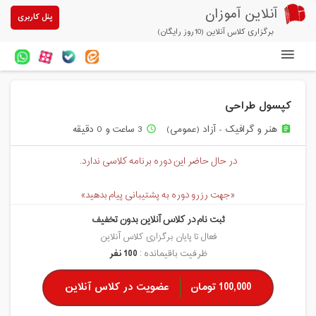
آنلاین آموزان
پنل کاربری
برگزاری کلاس آنلاین (10روز رایگان)
دوره های آنلاین
کپسول طراحی
آزمون های آنلاین
هنر و گرافیک - آزاد (عمومی)
3 ساعت و 0 دقیقه
access_time
assignment
مقالات آنلاین آموزان
در حال حاضر این دوره برنامه کلاسی ندارد.
خرید سرویس کلاس آنلاین
«جهت رزرو دوره به پشتیبانی پیام بدهید»
پیشنهادهای ویژه
ثبت نام در کلاس آنلاین بدون تخفیف
تخفیفهای مشارکتی
فعال تا پایان برگزاری کلاس آنلاین
ظرفیت باقیمانده :
100 نفر
درباره ما
100,000 تومان
عضویت در کلاس آنلاین