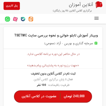
آنلاین آموزان
پنل کاربری
برگزاری کلاس آنلاین (10روز رایگان)
دوره های آنلاین
وبینار آموزش تابلو خوانی و نحوه بررسی سایت TSETMC
آزمون های آنلاین
سرمایه گذاری و بورس - آزاد (عمومی)
assignment
مقالات آنلاین آموزان
در حال حاضر این دوره برنامه کلاسی ندارد.
خرید سرویس کلاس آنلاین
«جهت رزرو دوره به پشتیبانی پیام بدهید»
پیشنهادهای ویژه
ثبت نام در کلاس آنلاین بدون تخفیف
تخفیفهای مشارکتی
فعال تا پایان برگزاری کلاس آنلاین
ظرفیت باقیمانده :
100 نفر
درباره ما
240,000 تومان
عضویت در کلاس آنلاین