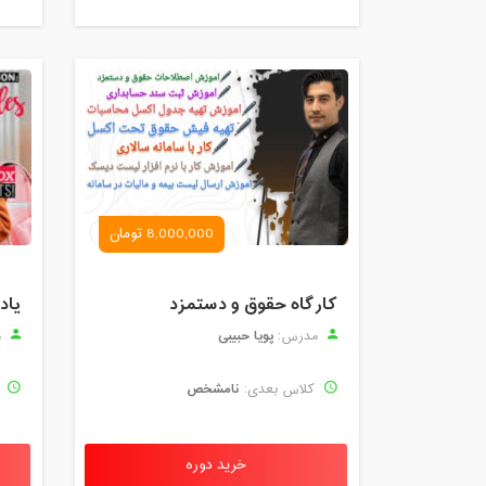
8,000,000 تومان
کارگاه حقوق و دستمزد
یاد
پویا حبیبی
مدرس:
م
نامشخص
کلاس بعدی:
ک
خرید دوره