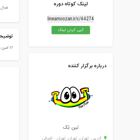
لینک کوتاه دوره
فعال 
کپی کردن لینک
توضیحا
17 امین دوره آنلاین گیم میکر ترم 2 کودک و نوجوان تین تِک
درباره برگزار کننده
تین تِک
آدرس: تهران، تهران، تهران - اشرفی