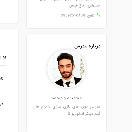
اصفهانی - باغ فیض
تلفن:
09397510406
درباره مدرس
ار
نام
محمد ملا محمد
دی
مدرس دوره های بازی سازی با نرم افزار
گیم میکر استودیو 2