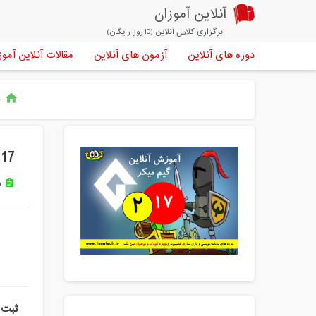
آنلاین آموزان
برگزاری کلاس آنلاین (10روز رایگان)
دوره های آنلاین
آزمون های آنلاین
مقالات آنلاین آموز
خ
home
17 امین دوره آنلاین گیم میکر ترم 2 کودک و نوجوان تین تِک
ن
assignment
ثبت 