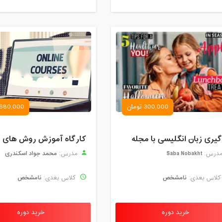
300,000 تومان
680,000 تومان
گیری زبان انگلیسی با مجله
Saba Nobakht
محمد جواد اسکندری
درس:
مدرس:
نامشخص
نامشخص
لاس بعدی:
کلاس بعدی:
خرید دوره
خرید دوره