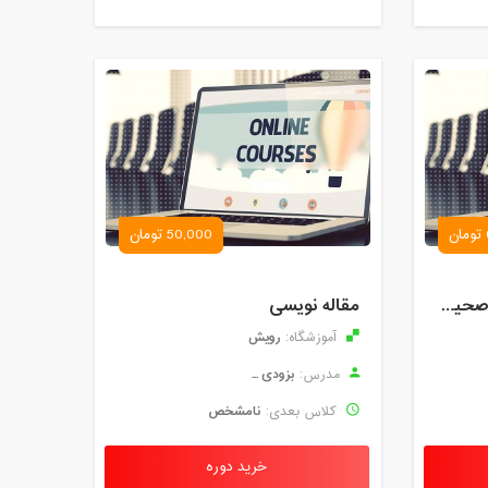
50,000 تومان
کارگاه آموزش روش های صحیح درس خواندن همراه با یادگیری بدون فراموشی
مقاله نویسی
رویش
آموزشگاه:
بزودی ...
مدرس:
نامشخص
کلاس بعدی:
خرید دوره