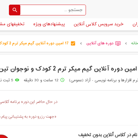
ان
خرید سرویس کلاس آنلاین
پیشنهادهای ویژه
تخفیفهای مش
انه
دوره های آنلاین
17 امین دوره آنلاین گیم میکر ترم 2 کودک [...]
check_box
dvr
chevron_left
chevron_left
رم افزارها و برنامه نویسی - آزاد (عمومی)
12 ساعت و 30 دقیقه
5 ثبت نام
remove_red_eye
access_time
در حال حاضر این دوره برنامه کلاسی 
«جهت رزرو دوره به پشتیبانی پیام 
نام در کلاس آنلاین بدون تخفیف