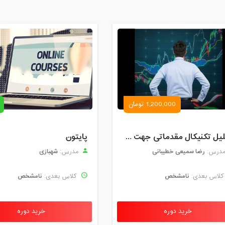
1,200,000 تومان
تحلیل تکنیکال مقدماتی جهت ورود به بازار های مالی (رمز ارز و فارکس )
پایتون
رضا سمیعی خطیبانی
شهبازی
درس:
مدرس:
نامشخص
نامشخص
لاس بعدی:
کلاس بعدی:
خرید دوره
خرید دوره