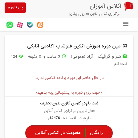
آنلاین آموزان
پنل کاربری
برگزاری کلاس آنلاین (10روز رایگان)
دوره های آنلاین
33 امین دوره آموزش آنلاین فتوشاپ آکادمی اتابکی
آزمون های آنلاین
هنر و گرافیک - آزاد (عمومی)
3 ساعت و 0 دقیقه
124
remove_red_eye
access_time
assignment
مقالات آنلاین آموزان
ثبت نام
خرید سرویس کلاس آنلاین
در حال حاضر این دوره برنامه کلاسی ندارد.
پیشنهادهای ویژه
«جهت رزرو دوره به پشتیبانی پیام بدهید»
تخفیفهای مشارکتی
ثبت نام در کلاس آنلاین بدون تخفیف
درباره ما
فعال تا پایان برگزاری کلاس آنلاین
ظرفیت باقیمانده :
176 نفر
رایگان
عضویت در کلاس آنلاین