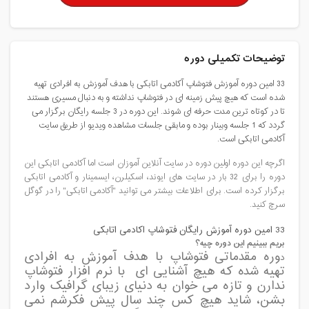
توضیحات تکمیلی دوره
33 امین دوره آموزش فتوشاپ آکادمی اتابکی با هدف آموزش به افرادی تهیه
شده است که هیچ پیش زمینه ای در فتوشاپ نداشته و به دنبال مسیری هستند
تا در کوتاه ترین مدت حرفه ای شوند. این دوره در 3 جلسه رایگان برگزار می
گردد که 1 جلسه وبینار بوده و مابقی جلسات مشاهده ویدیو از طریق سایت
آکادمی اتابکی است.
اگرچه این دوره اولین دوره در سایت آنلاین آموزان است اما آکادمی اتابکی این
دوره را برای 32 بار در سایت های ایوند، اسکیلرن، ایسمینار و آکادمی اتابکی
برگزار کرده است. برای اطلاعات بیشتر می توانید "آکادمی اتابکی" را در گوگل
سرچ کنید.
33 امین دوره آموزش رایگان فتوشاپ اکادمی اتابکی
بریم ببینیم این دوره چیه؟
وره مقدماتی فتوشاپ با هدف آموزش به افرادی
د
تهیه شده که هیچ آشنایی ای با نرم افزار فتوشاپ
ندارن و تازه می خوان به دنیای زیبای گرافیک وارد
بشن، شاید هیچ کس چند سال پیش فکرشم نمی