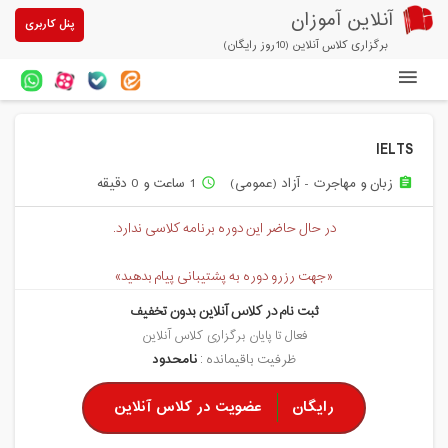
آنلاین آموزان
پنل کاربری
برگزاری کلاس آنلاین (10روز رایگان)
دوره های آنلاین
IELTS
آزمون های آنلاین
زبان و مهاجرت - آزاد (عمومی)
1 ساعت و 0 دقیقه
access_time
assignment
مقالات آنلاین آموزان
در حال حاضر این دوره برنامه کلاسی ندارد.
خرید سرویس کلاس آنلاین
«جهت رزرو دوره به پشتیبانی پیام بدهید»
پیشنهادهای ویژه
ثبت نام در کلاس آنلاین بدون تخفیف
تخفیفهای مشارکتی
فعال تا پایان برگزاری کلاس آنلاین
ظرفیت باقیمانده :
نامحدود
درباره ما
رایگان
عضویت در کلاس آنلاین