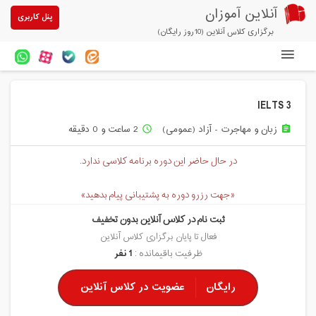
آنلاین آموزان
پنل کاربری
برگزاری کلاس آنلاین (10روز رایگان)
دوره های آنلاین
IELTS 3
آزمون های آنلاین
زبان و مهاجرت - آزاد (عمومی)
2 ساعت و 0 دقیقه
access_time
assignment
مقالات آنلاین آموزان
در حال حاضر این دوره برنامه کلاسی ندارد.
خرید سرویس کلاس آنلاین
«جهت رزرو دوره به پشتیبانی پیام بدهید»
پیشنهادهای ویژه
ثبت نام در کلاس آنلاین بدون تخفیف
تخفیفهای مشارکتی
فعال تا پایان برگزاری کلاس آنلاین
ظرفیت باقیمانده :
1 نفر
درباره ما
رایگان
عضویت در کلاس آنلاین