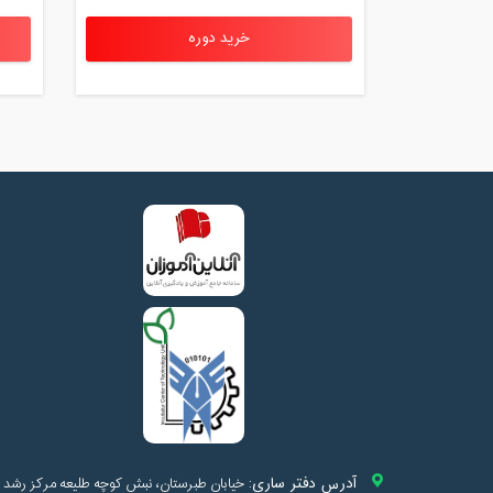
خرید دوره
آدرس دفتر ساری:
خیابان طبرستان، نبش کوچه طلیعه مرکز رشد