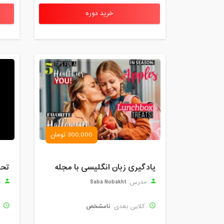
خرید دوره
300,000 تومان
یادگیری زبان انگلیسی با مجله
Saba Nobakht
مدرس:
م
نامشخص
کلاس بعدی:
ک