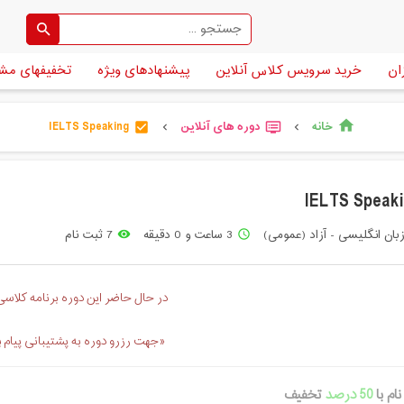
ان
خرید سرویس کلاس آنلاین
پیشنهادهای ویژه
تخفیفهای مش
خانه
دوره های آنلاین
IELTS Speaking
home
check_box
dvr
chevron_left
chevron_left
IELTS Speak
بان انگلیسی - آزاد (عمومی)
3 ساعت و 0 دقیقه
7 ثبت نام
remove_red_eye
access_time
در حال حاضر این دوره برنامه کلاسی 
«جهت رزرو دوره به پشتیبانی پیام 
ام با
50 درصد
تخفیف