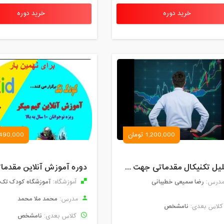
خرید دوره
خرید دوره
1,200,000 تومان
490,000 تومان
تحلیل تکنیکال مقدماتی جهت ورود به بازار های مالی (رمز ارز و فارکس )
رضا سمیعی خطیبانی
آموزشگاه کودک تک
درس:
آموزشگاه:
محمد ملا محمد
مدرس:
نامشخص
لاس بعدی:
نامشخص
کلاس بعدی: