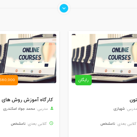
رایگان
680,000 تومان
تون
شهبازی
محمد جواد اسکندری
درس:
مدرس:
نامشخص
نامشخص
لاس بعدی:
کلاس بعدی: