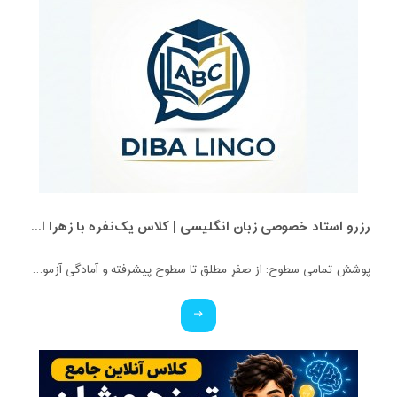
رزرو استاد خصوصی زبان انگلیسی | کلاس یک‌نفره با زهرا اسفندیاری + مشاوره رایگان
پوشش تمامی سطوح: از صفرِ مطلق تا سطوح پیشرفته و آمادگی آزمون‌ها. ✅ ویژه تمامی پایه‌ها: کلاس‌های اختصاصی برای کودکان، نوجوانان و بزرگسالان. ✅ بستر آموزشی حرفه‌ای: برگزاری کلاس‌ها در محیط تعاملی اسکای‌روم (Skyroom) و بیگ‌بلو‌باتن (BBB) (بدون نیاز به نصب برنامه و با محیطی کاملاً فارسی و ساده). ✅ تضمین کیفیت: مدرس دوره، کارشناس آموزش زبان انگلیسی و متخصص متدهای نوین تدریس. ✅ قیمت استثنایی: هدف ما عدالت آموزشیه، پس با کمترین هزینه، بهترین کیفیت رو تجربه کنید!