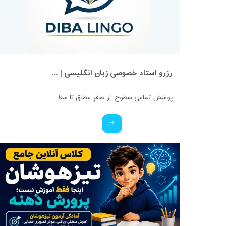
رزرو استاد خصوصی زبان انگلیسی | کلاس یک‌نفره با زهرا اسفندیاری + مشاوره رایگان
پوشش تمامی سطوح: از صفرِ مطلق تا سطوح پیشرفته و آمادگی آزمون‌ها. ✅ ویژه تمامی پایه‌ها: کلاس‌های اختصاصی برای کودکان، نوجوانان و بزرگسالان. ✅ بستر آموزشی حرفه‌ای: برگزاری کلاس‌ها در محیط تعاملی اسکای‌روم (Skyroom) و بیگ‌بلو‌باتن (BBB) (بدون نیاز به نصب برنامه و با محیطی کاملاً فارسی و ساده). ✅ تضمین کیفیت: مدرس دوره، کارشناس آموزش زبان انگلیسی و متخصص متدهای نوین تدریس. ✅ قیمت استثنایی: هدف ما عدالت آموزشیه، پس با کمترین هزینه، بهترین کیفیت رو تجربه کنید!