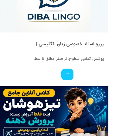
رزرو استاد خصوصی زبان انگلیسی | کلاس یک‌نفره با زهرا اسفندیاری + مشاوره رایگان
پوشش تمامی سطوح: از صفرِ مطلق تا سطوح پیشرفته و آمادگی آزمون‌ها. ✅ ویژه تمامی پایه‌ها: کلاس‌های اختصاصی برای کودکان، نوجوانان و بزرگسالان. ✅ بستر آموزشی حرفه‌ای: برگزاری کلاس‌ها در محیط تعاملی اسکای‌روم (Skyroom) و بیگ‌بلو‌باتن (BBB) (بدون نیاز به نصب برنامه و با محیطی کاملاً فارسی و ساده). ✅ تضمین کیفیت: مدرس دوره، کارشناس آموزش زبان انگلیسی و متخصص متدهای نوین تدریس. ✅ قیمت استثنایی: هدف ما عدالت آموزشیه، پس با کمترین هزینه، بهترین کیفیت رو تجربه کنید!