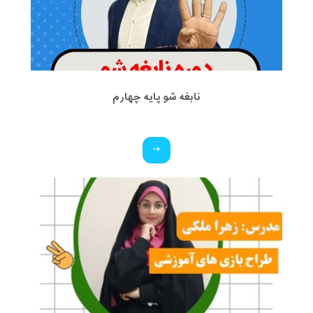
نابغه شو پایه چهارم