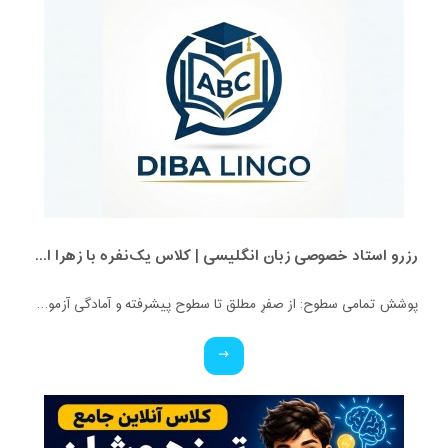
رزرو استاد خصوصی زبان انگلیسی | کلاس یک‌نفره با زهرا اسفندیاری + مشاوره رایگان
پوشش تمامی سطوح: از صفرِ مطلق تا سطوح پیشرفته و آمادگی آزمون‌ها. ✅ ویژه تمامی پایه‌ها: کلاس‌های اختصاصی برای کودکان، نوجوانان و بزرگسالان. ✅ بستر آموزشی حرفه‌ای: برگزاری کلاس‌ها در محیط تعاملی اسکای‌روم (Skyroom) و بیگ‌بلو‌باتن (BBB) (بدون نیاز به نصب برنامه و با محیطی کاملاً فارسی و ساده). ✅ تضمین کیفیت: مدرس دوره، کارشناس آموزش زبان انگلیسی و متخصص متدهای نوین تدریس. ✅ قیمت استثنایی: هدف ما عدالت آموزشیه، پس با کمترین هزینه، بهترین کیفیت رو تجربه کنید!