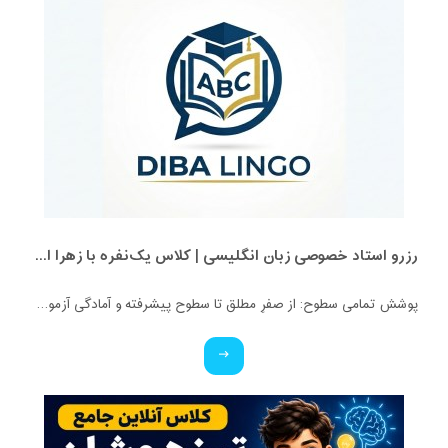
رزرو استاد خصوصی زبان انگلیسی | کلاس یک‌نفره با زهرا اسفندیاری + مشاوره رایگان
پوشش تمامی سطوح: از صفرِ مطلق تا سطوح پیشرفته و آمادگی آزمون‌ها. ✅ ویژه تمامی پایه‌ها: کلاس‌های اختصاصی برای کودکان، نوجوانان و بزرگسالان. ✅ بستر آموزشی حرفه‌ای: برگزاری کلاس‌ها در محیط تعاملی اسکای‌روم (Skyroom) و بیگ‌بلو‌باتن (BBB) (بدون نیاز به نصب برنامه و با محیطی کاملاً فارسی و ساده). ✅ تضمین کیفیت: مدرس دوره، کارشناس آموزش زبان انگلیسی و متخصص متدهای نوین تدریس. ✅ قیمت استثنایی: هدف ما عدالت آموزشیه، پس با کمترین هزینه، بهترین کیفیت رو تجربه کنید!