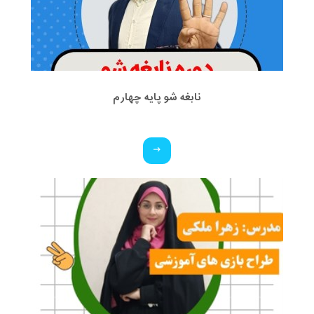
نابغه شو پایه چهارم