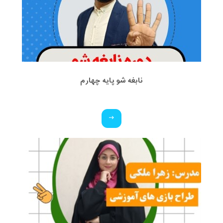
نابغه شو پایه چهارم