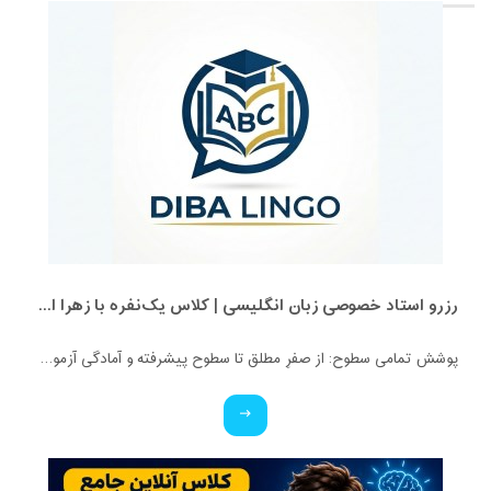
رزرو استاد خصوصی زبان انگلیسی | کلاس یک‌نفره با زهرا اسفندیاری + مشاوره رایگان
پوشش تمامی سطوح: از صفرِ مطلق تا سطوح پیشرفته و آمادگی آزمون‌ها. ✅ ویژه تمامی پایه‌ها: کلاس‌های اختصاصی برای کودکان، نوجوانان و بزرگسالان. ✅ بستر آموزشی حرفه‌ای: برگزاری کلاس‌ها در محیط تعاملی اسکای‌روم (Skyroom) و بیگ‌بلو‌باتن (BBB) (بدون نیاز به نصب برنامه و با محیطی کاملاً فارسی و ساده). ✅ تضمین کیفیت: مدرس دوره، کارشناس آموزش زبان انگلیسی و متخصص متدهای نوین تدریس. ✅ قیمت استثنایی: هدف ما عدالت آموزشیه، پس با کمترین هزینه، بهترین کیفیت رو تجربه کنید!