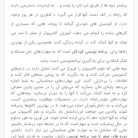
بیشتر بچه ها از طریق لپ تاپ یا تبلت و ... به اینترنت دسترسی دارند
که رایانه در کف دست آنها قرار می گیرد. د فناوری در هر روز وجود
دارد، از اتومبیل های خودران گرفته تا روبات هایی که بسیاری از
کارهای ساده را انجام می دهند. آموزش کامپیوتر از صفر تا صد می
تواند به آنها کمک کند در آینده زندگی کنند. همچنین یکی از بهترین
راه‌ها برای
برنامه نویسی کودکان
است که به مهارت‌های حل مسئله و
تفکر انتقادی برای یادگیری برنامه‌نویسی دست یابند.
بچه هایی که علوم کامپیوتر را شروع می کنند تمایل دارند در اردوهای
کدنویسی شرکت کنند و یاد بگیرند که به روشی منطقی فکر کنند و
اطلاعات را پردازش کنند. این مهارت‌های محاسباتی به شما اجازه
می‌دهد پایه‌ای عالی بسازید که می‌توان آن را در سنین پایین معرفی
کرد و به شما کمک می‌کند تا آنها را به دورتر برسانید. بچه‌هایی که
مهارت‌های علوم رایانه دارند، در تحصیلات موفقیت بیشتری کسب
می‌کنند و به دانش‌آموزان اجازه می‌دهند تا در بهترین کالج‌ها پذیرفته
شوند. والدین می خواهند فرزندانشان یاد بگیرند و علم کامپیوتر می
تواند به آنها اجازه دهد تا برای آینده آماده شوند. فن آوری به طور مداوم
در حال پیشرفت است و مهم است که ما در جامعه خود پیشتاز باشیم،
جایی که مشاغل ما به مهارت های محاسباتی نیز نیاز دارند. داشتن
دوره های صفر تا صد برنامه نویسی
دانش مناسب به فرزند شما این