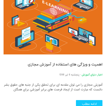
اهمیت و ویژگی های استفاده از آموزش مجازی
اخبار دنیای آموزش
- پنجشنبه 6 تیر 1398
آﻣﻮزش مجازی را می توان ﻣﻘﺪﻣﻪ ای ﺑﺮای ﺗﺤﻘﻖ ﯾﮑﯽ از ﺟﻨﺒﻪ ﻫﺎی ﺣﻘﻮق ﺑﺸﺮ
داﻧﺴﺖ ﮐﻪ ﻋﺒﺎرت اﺳﺖ از اﯾﺠﺎد ﻓﺮﺻﺖ ﻫﺎی ﺑﺮاﺑﺮ آﻣﻮزﺷﯽ ﺑﺮای ﻫﻤﮕﺎن
ادامه مطلب