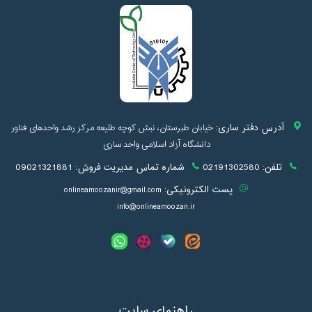
آدرس دفتر ساری:
خیابان طبرستان، نبش کوچه طلیعه مرکز رشد واحدهای فناور
دانشگاه آزاد اسلامی واحد ساری
تلفن:
02191302580
شماره تماس مدیریت فروش:
09021321881
پست الکترونیکی:
onlineamoozanir@gmail.com
info@onlineamoozan.ir
راهنمای سایت