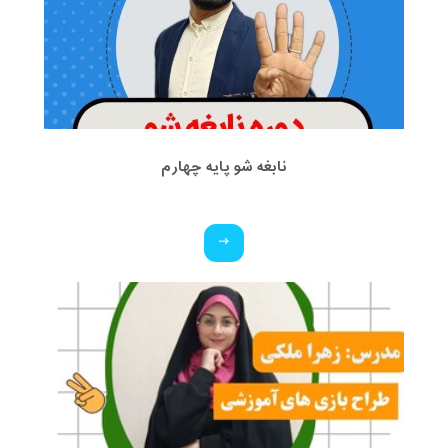
نابغه شو پایه چهارم