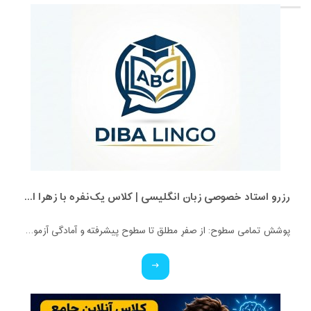
رزرو استاد خصوصی زبان انگلیسی | کلاس یک‌نفره با زهرا اسفندیاری + مشاوره رایگان
پوشش تمامی سطوح: از صفرِ مطلق تا سطوح پیشرفته و آمادگی آزمون‌ها. ✅ ویژه تمامی پایه‌ها: کلاس‌های اختصاصی برای کودکان، نوجوانان و بزرگسالان. ✅ بستر آموزشی حرفه‌ای: برگزاری کلاس‌ها در محیط تعاملی اسکای‌روم (Skyroom) و بیگ‌بلو‌باتن (BBB) (بدون نیاز به نصب برنامه و با محیطی کاملاً فارسی و ساده). ✅ تضمین کیفیت: مدرس دوره، کارشناس آموزش زبان انگلیسی و متخصص متدهای نوین تدریس. ✅ قیمت استثنایی: هدف ما عدالت آموزشیه، پس با کمترین هزینه، بهترین کیفیت رو تجربه کنید!