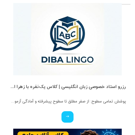
رزرو استاد خصوصی زبان انگلیسی | کلاس یک‌نفره با زهرا اسفندیاری + مشاوره رایگان
پوشش تمامی سطوح: از صفرِ مطلق تا سطوح پیشرفته و آمادگی آزمون‌ها. ✅ ویژه تمامی پایه‌ها: کلاس‌های اختصاصی برای کودکان، نوجوانان و بزرگسالان. ✅ بستر آموزشی حرفه‌ای: برگزاری کلاس‌ها در محیط تعاملی اسکای‌روم (Skyroom) و بیگ‌بلو‌باتن (BBB) (بدون نیاز به نصب برنامه و با محیطی کاملاً فارسی و ساده). ✅ تضمین کیفیت: مدرس دوره، کارشناس آموزش زبان انگلیسی و متخصص متدهای نوین تدریس. ✅ قیمت استثنایی: هدف ما عدالت آموزشیه، پس با کمترین هزینه، بهترین کیفیت رو تجربه کنید!