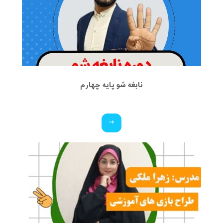
نابغه شو پایه چهارم